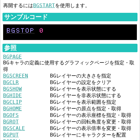
再開するには
BGSTART
を使用します。
サンプルコード
BGSTOP
0
参照
BGPAGE
BGキャラの定義に使用するグラフィックページを指定・取
得
BGSCREEN
BGレイヤーの大きさを指定
BGCLR
BGレイヤーの設定をクリア
BGSHOW
BGレイヤーを表示状態にする
BGHIDE
BGレイヤーを非表示状態にする
BGCLIP
BGレイヤーを表示範囲を指定
BGHOME
BGレイヤーの原点を指定・取得
BGOFS
BGレイヤーの表示座標を指定・取得
BGROT
BGレイヤーの回転角度を変更・取得
BGSCALE
BGレイヤーの表示倍率を変更・取得
BGPUT
BGレイヤーにキャラクターを配置