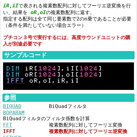
iR
iI
,
で表される複素数配列に対してフーリエ逆変換を行
oR
oI
い、結果を
,
の複素数配列に返す。
指定する配列は全て同じ要素数で2のn乗であることが必要
（条件を満たしていない場合エラー）
プチコン３号で実行するには、高度サウンドユニットの購
入が別途必要です
サンプルコード
DIM
 iR[
1024
],iI[
1024
]
DIM
 oR[
1024
],oI[
1024
]
IFFT
 oR,oI,iR,iI
参照
BIQUAD
BiQuadフィルタ
BQPARAM
BiQuadフィルタのフィルタ係数を計算
FFT
複素数配列に対してフーリエ変換
IFFT
複素数配列に対してフーリエ逆変換