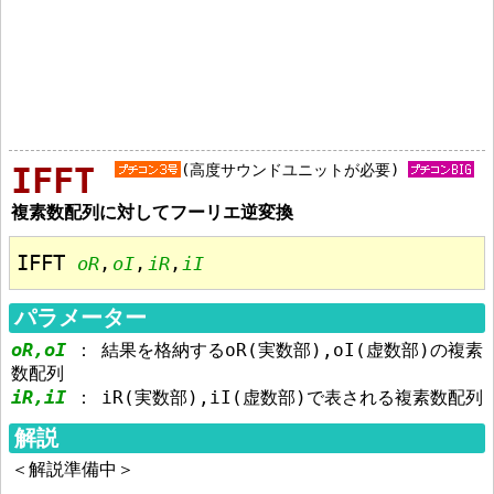
IFFT
(高度サウンドユニットが必要)
複素数配列に対してフーリエ逆変換
IFFT 
oR
,
oI
,
iR
,
iI
パラメーター
oR,oI
：
結果を格納するoR(実数部),oI(虚数部)の複素
数配列
iR,iI
：
iR(実数部),iI(虚数部)で表される複素数配列
解説
＜解説準備中＞