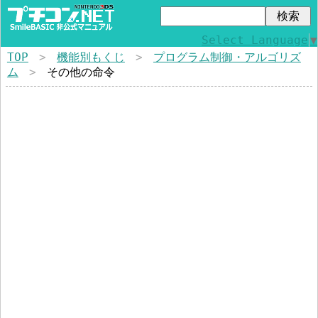
Select Language
▼
TOP
>
機能別もくじ
>
プログラム制御・アルゴリズ
ム
>
その他の命令