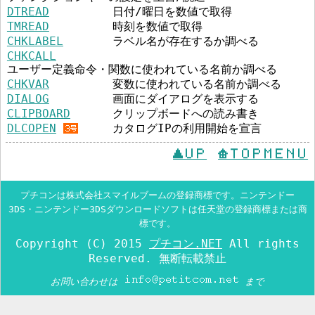
DTREAD
日付/曜日を数値で取得
TMREAD
時刻を数値で取得
CHKLABEL
ラベル名が存在するか調べる
CHKCALL
ユーザー定義命令・関数に使われている名前か調べる
CHKVAR
変数に使われている名前か調べる
DIALOG
画面にダイアログを表示する
CLIPBOARD
クリップボードへの読み書き
DLCOPEN
カタログIPの利用開始を宣言
UP
TOPMENU
プチコンは株式会社スマイルブームの登録商標です。ニンテンドー
3DS・ニンテンドー3DSダウンロードソフトは任天堂の登録商標または商
標です。
Copyright (C) 2015
プチコン.NET
All rights
Reserved. 無断転載禁止
お問い合わせは
まで